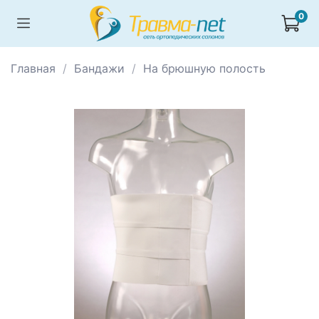
0
Главная
Бандажи
На брюшную полость