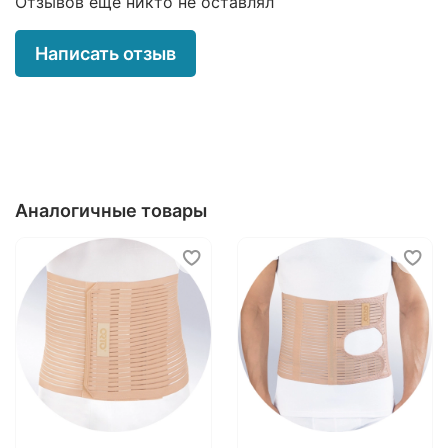
Отзывов еще никто не оставлял
локальная компрессия брюшной стенки
(передней и боковой);
Написать отзыв
локальная компрессия поясничного отдела;
локальная компрессия грудной клетки;
уменьшение болевого синдрома.
Состав:
полиамид — 70%
полиэстер — 20%
Аналогичные товары
пенополиуретан — 10%
Подбор размера
Размер
Объем талии, см
S (44 - 46)
60 - 80
M (48)
80 - 100
L (50)
100 - 120
XL (52)
120 - 140