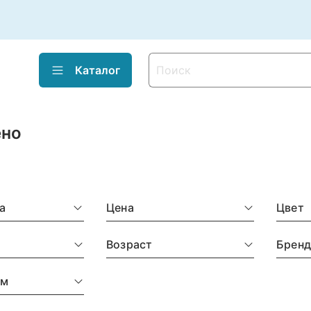
Каталог
ено
а
Цена
Цвет
Возраст
Брен
ым