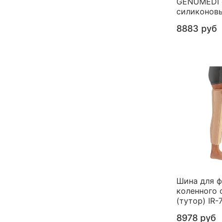
GENUMEDI 
силиконов
8883 руб
Шина для 
коленного 
(тутор) IR-
8978 руб