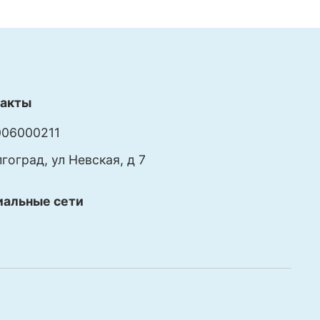
такты
06000211
лгоград, ул Невская, д 7
иальные сети