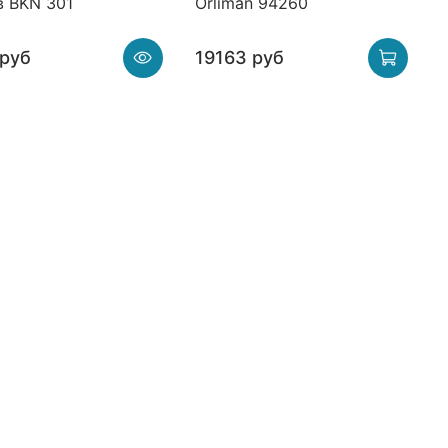
в BKN 301
Orliman 94260
 руб
19163 руб