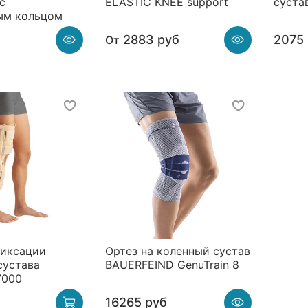
с
ELASTIC KNEE support
суста
ым кольцом
2883 руб
2075
От
фиксации
Ортез на коленный сустав
сустава
BAUERFEIND GenuTrain 8
7000
16265 руб