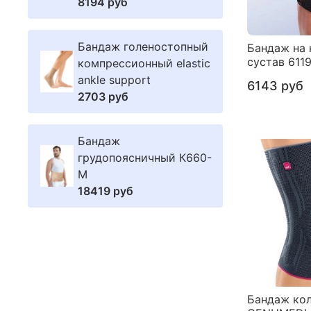
8194 руб
Бандаж голеностопный
Бандаж на
сустав 6119
компрессионный elastic
ankle support
6143 руб
2703 руб
Бандаж
грудопоясничный К660-
M
18419 руб
Бандаж ко