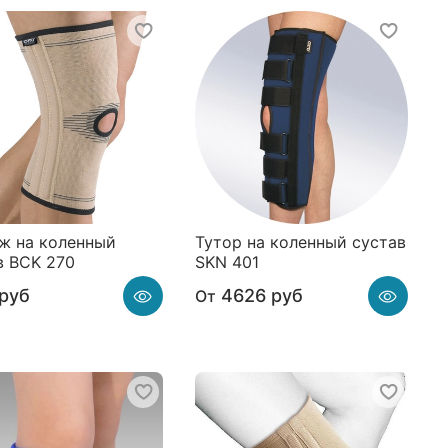
ж на коленный
Тутор на коленный сустав
в BCK 270
SKN 401
руб
4626 руб
От