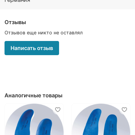
пояснично-крестцового отделов
позвоночника) и артропатиях суставов
нижних конечностей (коксартрозе,
гонартрозе, остеоартрозе голеностопного
Отзывы
сустава);
профилактика быстрой утомляемости стоп
Отзывов еще никто не оставлял
при статических и динамических нагрузках.
Написать отзыв
Аналогичные товары