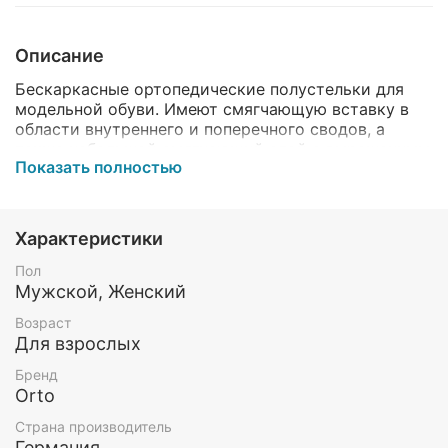
Описание
Бескаркасные ортопедические полустельки для
модельной обуви. Имеют смягчающую вставку в
области внутреннего и поперечного сводов, а
также небольшой смягчающий слой с выраженным
Показать полностью
рельефом на подошвенной поверхности. Покрытие
стельки изготовлено из натуральной кожи.
Назначение:
Характеристики
ортопедическая адаптация модельной обуви;
Пол
снижение ударной нагрузки на суставы и
Мужской, Женский
позвоночник.
Возраст
Показания к применению:
Для взрослых
статическая недостаточность стоп у
Бренд
взрослых;
Orto
комплексная реабилитация при дорсопатиях
Страна производитель
(остеохондрозе шейного, грудного и
Германия