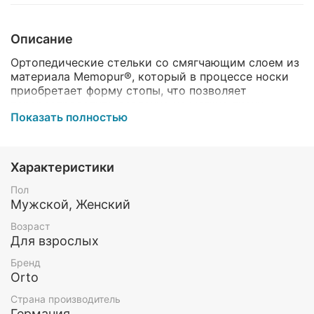
Описание
Ортопедические стельки со смягчающим слоем из
материала Memopur®, который в процессе носки
приобретает форму стопы, что позволяет
перераспределить давление на мягкие ткани.
Показать полностью
Имеют укороченный каркас с пяточным
отверстием каплевидной формы, выраженную
выкладку продольных сводов, метатарзальный
валик среднего размера, чашеобразное углубление
Характеристики
под пятку и боковую поддержку. Покрытие
стельки изготовлено из износостойкого
Пол
материала.
Мужской, Женский
Возраст
Назначение:
Для взрослых
разгрузка зон избыточного давления и
Бренд
болезненных участков подошвенной
Orto
поверхности стоп;
поддержка продольных и поперечного сводов
Страна производитель
для восстановления анатомической формы
Германия