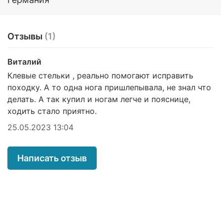
стопы;
разгрузка области пяточного бугра;
нормализация положения заднего отдела
Отзывы
(1)
стопы при вальгусных деформациях;
снижение ударной нагрузки на суставы
нижних конечностей и позвоночник для
Виталий
лечения и профилактики сопутствующей
Клевые стельки , реально помогают исправить
патологии опорно-двигательного аппарата.
походку. А то одна нога пришлепывала, не знал что
Показания к применению:
делать. А так купил и ногам легче и пояснице,
ходить стало приятно.
фиксированное продольное и/или поперечное
плоскостопие;
25.05.2023 13:04
остеохондропатии стопы (болезнь Келера II,
болезнь Ренандера-Мюллера и др.) с
выраженным болевым синдромом;
Написать отзыв
плантарный фасциит («пяточная шпора») с
выраженным болевым синдромом;
состояние после травм и операций;
комплексная реабилитация при дорсопатиях
(остеохондрозе шейного, грудного и
пояснично-крестцового отделов
позвоночника) и артропатиях суставов