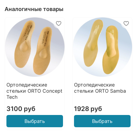
нижних конечностей (коксартрозе,
Аналогичные товары
гонартрозе, остеоартрозе голеностопного
сустава).
Ортопедические
Ортопедические
стельки ORTO Concept
стельки ORTO Samba
Tech
3100 руб
1928 руб
Выбрать
Выбрать