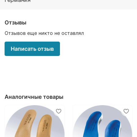
нефиксированная распластанность переднего
отдела стоп при использовании модельной
обуви на высоком каблуке;
комплексная реабилитация при дорсопатиях
Отзывы
(остеохондрозе шейного, грудного и
пояснично-крестцового отделов
Отзывов еще никто не оставлял
позвоночника) и артропатиях суставов
нижних конечностей (коксартрозе,
Написать отзыв
гонартрозе, остеоартрозе голеностопного
сустава).
Аналогичные товары