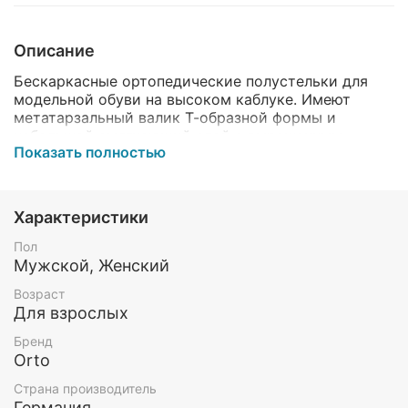
Описание
Бескаркасные ортопедические полустельки для
модельной обуви на высоком каблуке. Имеют
метатарзальный валик Т-образной формы и
небольшой смягчающий слой с выраженным
Показать полностью
рельефом на подошвенной поверхности. Покрытие
стельки изготовлено из натуральной кожи.
Назначение:
Характеристики
ортопедическая адаптация модельной обуви
Пол
на высоком каблуке;
Мужской, Женский
поддержка подсводного пространства;
снижение ударной нагрузки на суставы и
Возраст
позвоночник.
Для взрослых
Бренд
Показания к применению:
Orto
профилактика деформации стоп при ношении
Страна производитель
модельной обуви на высоком каблуке;
Германия