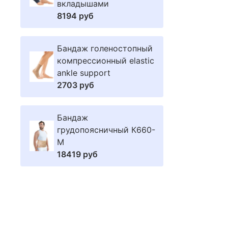
вкладышами
8194 руб
Бандаж голеностопный
компрессионный elastic
ankle support
2703 руб
Бандаж
грудопоясничный К660-
M
18419 руб