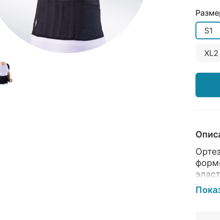
Разме
S1
XL2
Опис
Ортез
форм
элас
элем
Пока
ребер
длин
позво