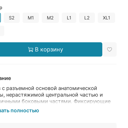
р
S2
М1
М2
L1
L2
XL1
В корзину
ание
 с разъемной основой анатомической
ы, нерастяжимой центральной частью и
тичными боковыми частями. Фиксирующие
енты представлены в виде моделируемых
зать полностью
 жесткости и эластичных ремней. Два
ных ребра жесткости расположены вдоль
ночника, два коротких ― по бокам