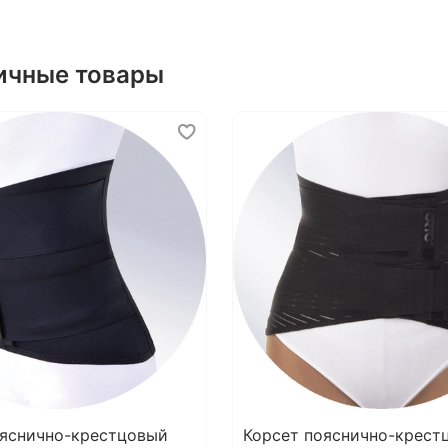
о
ичные товары
п
с
н
о
у
Назн
грудн
позво
Пока
ояснично-крестцовый
Корсет пояснично-крест