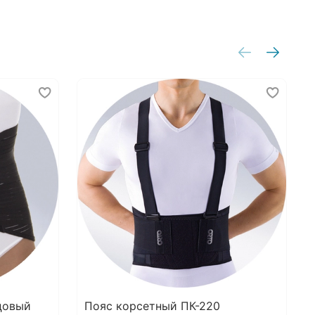
ремней;
фиксирует грудной и пояснично-крестцовый
тделы благодаря выверенной высоте основы;
лотно прилегает к туловищу за счет
возможности моделировать ребра
жесткости;
оздает акцент фиксации благодаря
эластичным ремням;
е давит и не натирает в подмышечной
бласти из-за смягчающих вставок;
добен при надевании и комфортен при
длительном ношении.
ачение:
полужесткая степень фиксации
ого и пояснично-крестцового отделов
ночника.
зания к применению:
цовый
Пояс корсетный ПК-220
отдаленный период реабилитации после