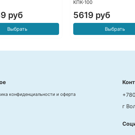
КПК-100
т
о
9 руб
5619 руб
и
п
Выбрать
Выбрать
з
б
д
в
ое
Кон
ика конфиденциальности и оферта
+780
г Во
Соц