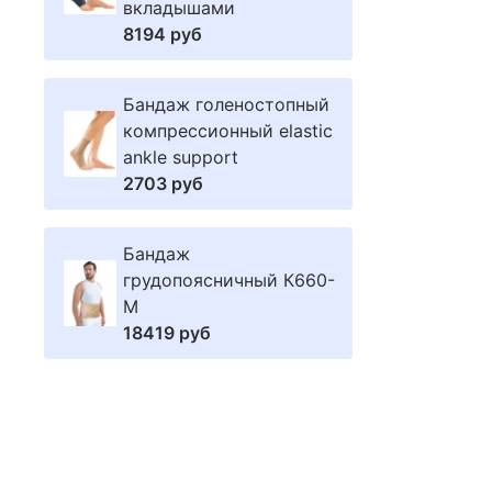
вкладышами
8194 руб
Бандаж голеностопный
компрессионный elastic
ankle support
2703 руб
Бандаж
грудопоясничный К660-
M
18419 руб