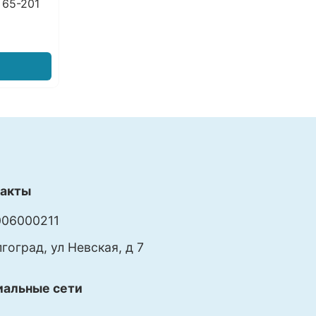
 65-201
такты
06000211
лгоград, ул Невская, д 7
иальные сети