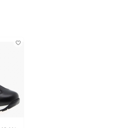
ируют фиксацию обуви на стопе.
риал верха:
Натуральная кожа / спилок
риал подкладки:
Текстиль
риал подошвы:
ЭВА/Резина
н:
Осень-Весна
ота:
M