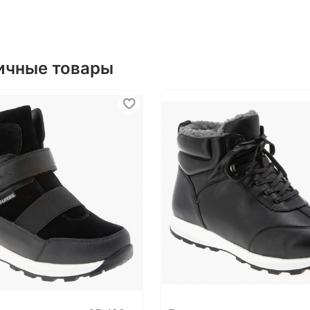
регул
Мате
Мате
ичные товары
Мате
Сезо
Полн