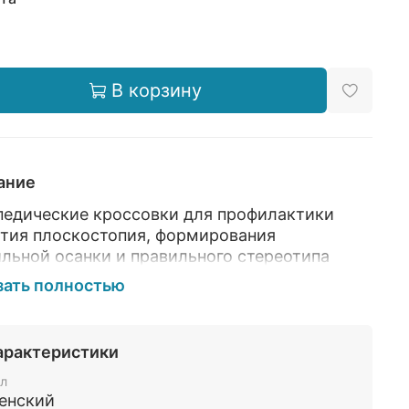
В корзину
ание
педические кроссовки для профилактики
ития плоскостопия, формирования
льной осанки и правильного стереотипа
ки. Модель выполнена из натуральной кожи.
зать полностью
мягкая, эластичная, отлично держит форму.
ная анатомическая стелька из вспененного
педического материала с абсорбирующими
арактеристики
ентами.
л
овная кожаная подкладка исключает
енский