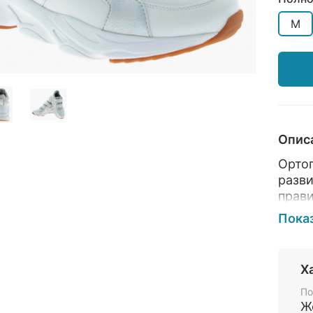
M
Опис
Орто
разв
прави
поход
Пока
Кожа 
Вклад
орто
Х
элем
По
Бесш
Ж