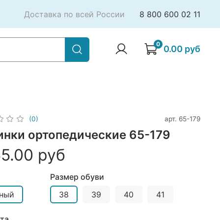
Доставка по всей России
8 800 600 02 11
0
0.00 руб
арт.
65-179
(0)
инки ортопедические 65-179
5.00 руб
Размер обуви
ный
38
39
40
41
та