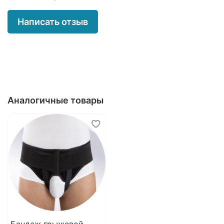
передней брюшной стенки для лечения и
профилактики паховых грыж.
Написать отзыв
Показания к применению:
лечение одно- и двухсторонних прямых и
(или) косых паховых грыж;
профилактика паховых грыж;
послеоперационный период при
герниопластике (грыжесечении).
Аналогичные товары
Подбор размера
размер
обхват бедер, см
S
70-85
M
80-95
L
90-105
XL
100-115
XXL
110-125